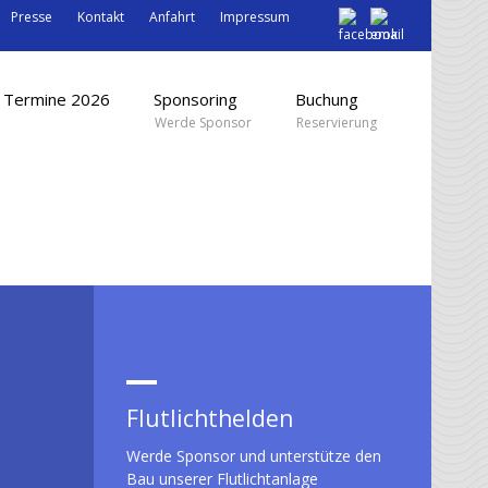
Presse
Kontakt
Anfahrt
Impressum
Termine 2026
Sponsoring
Buchung
Werde Sponsor
Reservierung
Flutlichthelden
Werde Sponsor und unterstütze den
Bau unserer Flutlichtanlage