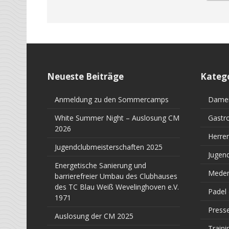
Neueste Beiträge
Kateg
Anmeldung zu den Sommercamps
Dame
White Summer Night – Auslosung CM
Gastr
2026
Herre
Jugendclubmeisterschaften 2025
Jugen
Energetische Sanierung und
Meden
barrierefreier Umbau des Clubhauses
des TC Blau Weiß Wevelinghoven e.V.
Padel
1971
Press
Auslosung der CM 2025
Traini