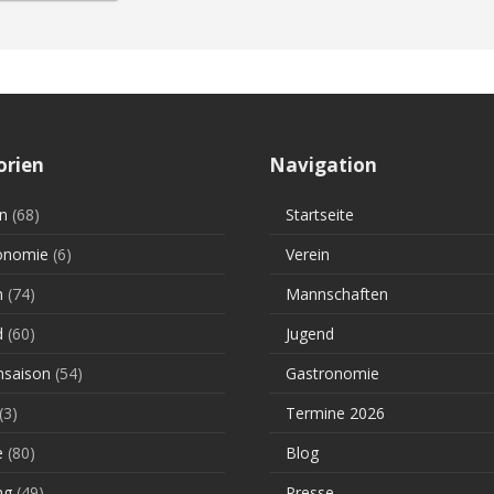
orien
Navigation
n
(68)
Startseite
onomie
(6)
Verein
n
(74)
Mannschaften
d
(60)
Jugend
saison
(54)
Gastronomie
(3)
Termine 2026
e
(80)
Blog
ng
(49)
Presse