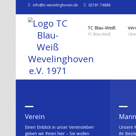
info@tc-wevelinghoven.de
02181 74888
TC Blau-Weiß
Ver
TC Blau-Weiß
Über
Verein
Mann
Einen Einblick in unser Vereinsleben
Unsere 
geben wir Ihnen hier – Sie wollen
ihr Best