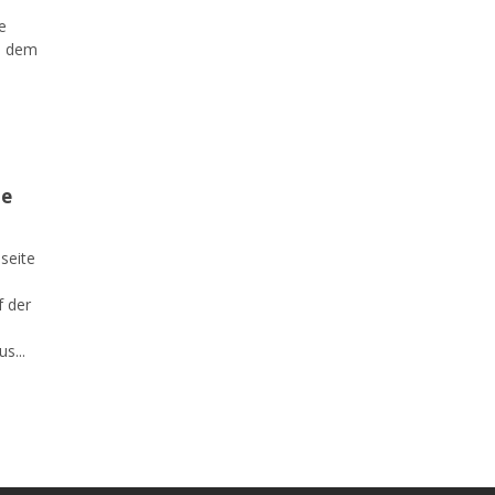
e
ch dem
ne
seite
f der
s...