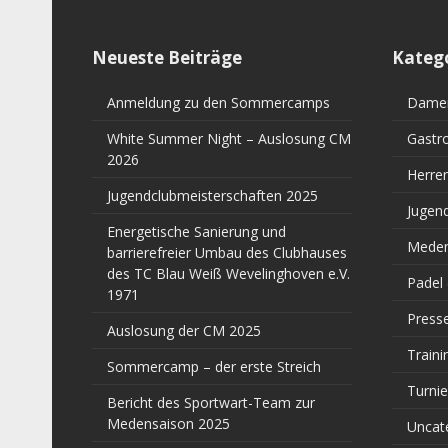
Neueste Beiträge
Kateg
Anmeldung zu den Sommercamps
Dame
White Summer Night – Auslosung CM
Gastr
2026
Herre
Jugendclubmeisterschaften 2025
Jugen
Energetische Sanierung und
Meden
barrierefreier Umbau des Clubhauses
des TC Blau Weiß Wevelinghoven e.V.
Padel
1971
Press
Auslosung der CM 2025
Traini
Sommercamp – der erste Streich
Turnie
Bericht des Sportwart-Team zur
Medensaison 2025
Uncat