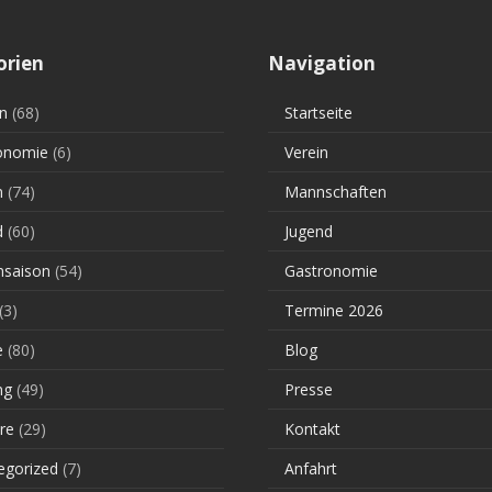
orien
Navigation
n
(68)
Startseite
onomie
(6)
Verein
n
(74)
Mannschaften
d
(60)
Jugend
saison
(54)
Gastronomie
(3)
Termine 2026
e
(80)
Blog
ng
(49)
Presse
re
(29)
Kontakt
egorized
(7)
Anfahrt