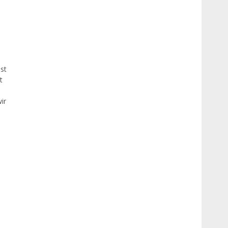
st
t
ir