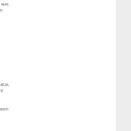
d was
am
lätze,
ht
r wem