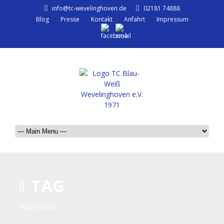
info@tc-wevelinghoven.de
02181 74888
Blog
Presse
Kontakt
Anfahrt
Impressum
TAG
Padel-Court