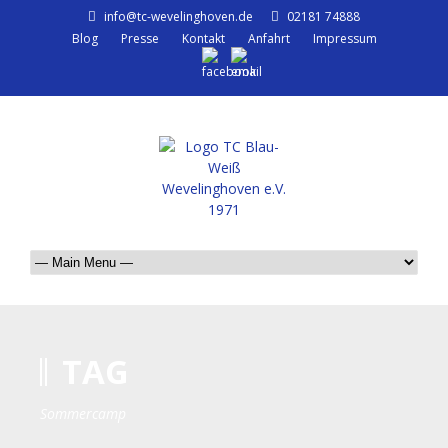
info@tc-wevelinghoven.de
02181 74888
Blog
Presse
Kontakt
Anfahrt
Impressum
TAG
Sommercamp