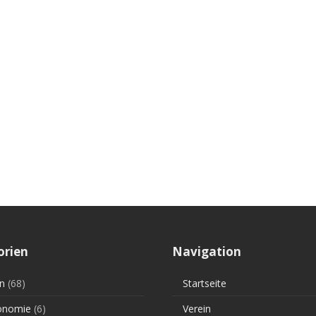
orien
Navigation
n
(68)
Startseite
onomie
(6)
Verein