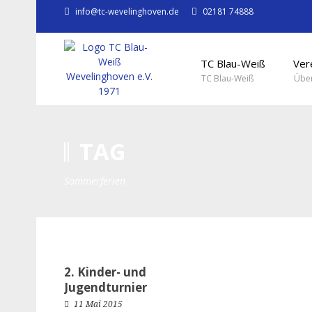
info@tc-wevelinghoven.de
02181 74888
TC Blau-Weiß
Ver
TC Blau-Weiß
Über
TAG
Sommerferien
2. Kinder- und
Jugendturnier
11 Mai 2015