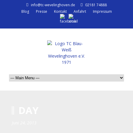
info@tc-wevelinghoven.de
02181 74888
Blog
Presse
Kontakt
Anfahrt
Impressum
DAY
Juni 24, 2013