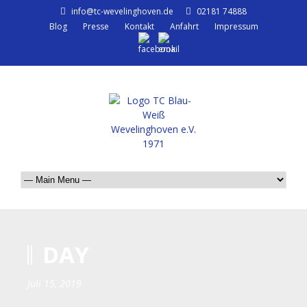
info@tc-wevelinghoven.de
02181 74888
Blog
Presse
Kontakt
Anfahrt
Impressum
DAY
Juli 15, 2019