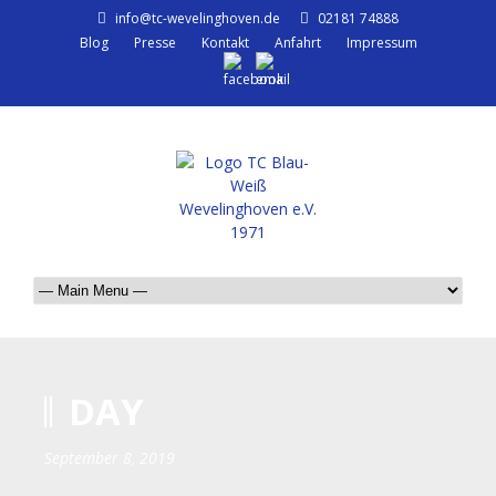
info@tc-wevelinghoven.de
02181 74888
Blog
Presse
Kontakt
Anfahrt
Impressum
DAY
September 8, 2019