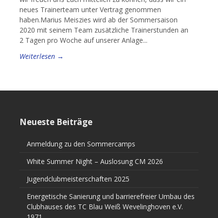
neues Trainerteam unter Vertrag genommen
haben.Marius Meiszies wird ab der Sommersaison
2020 mit seinem Team zusätzliche Trainerstunden an
2 Tagen pro Woche auf unserer Anlage...
Weiterlesen →
Neueste Beiträge
Anmeldung zu den Sommercamps
White Summer Night – Auslosung CM 2026
Jugendclubmeisterschaften 2025
Energetische Sanierung und barrierefreier Umbau des
Clubhauses des TC Blau Weiß Wevelinghoven e.V.
1971