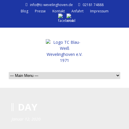
info@tc-wevelinghoven.de
02181 74888
Blog
Presse
Kontakt
Anfahrt
Impressum
DAY
Januar 12, 2020