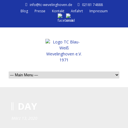
info@tc-wevelinghoven.de
02181 74888
Blog
Presse
Kontakt
Anfahrt
Impressum
DAY
März 13, 2020