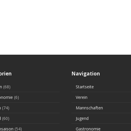
orien
Navigation
n
(68)
Startseite
onomie
(6)
Verein
n
(74)
Mannschaften
d
(60)
Jugend
saison
(54)
Gastronomie