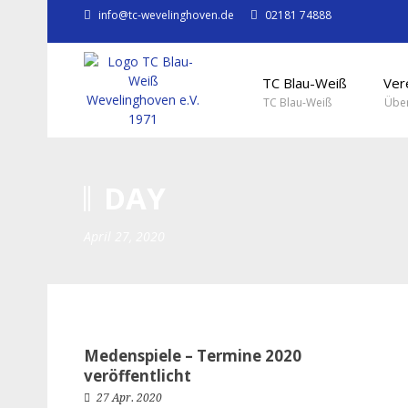
info@tc-wevelinghoven.de
02181 74888
TC Blau-Weiß
Ver
TC Blau-Weiß
Über
DAY
April 27, 2020
Medenspiele – Termine 2020
veröffentlicht
27 Apr. 2020