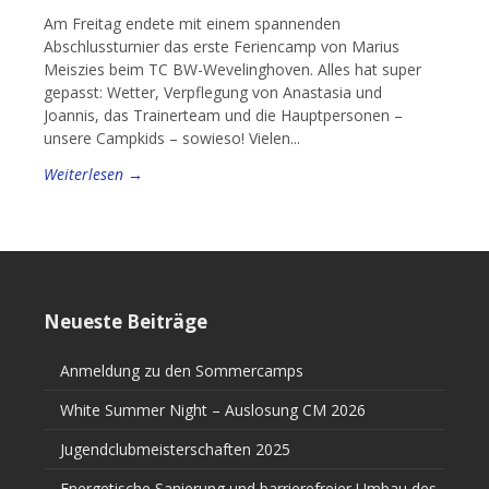
Am Freitag endete mit einem spannenden
Abschlussturnier das erste Feriencamp von Marius
Meiszies beim TC BW-Wevelinghoven. Alles hat super
gepasst: Wetter, Verpflegung von Anastasia und
Joannis, das Trainerteam und die Hauptpersonen –
unsere Campkids – sowieso! Vielen...
Weiterlesen →
Neueste Beiträge
Anmeldung zu den Sommercamps
White Summer Night – Auslosung CM 2026
Jugendclubmeisterschaften 2025
Energetische Sanierung und barrierefreier Umbau des