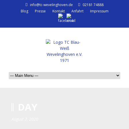
info@tc-wevelinghoven.de
02181 74888
Blog
Presse
Kontakt
Anfahrt
Impressum
DAY
August 2, 2020