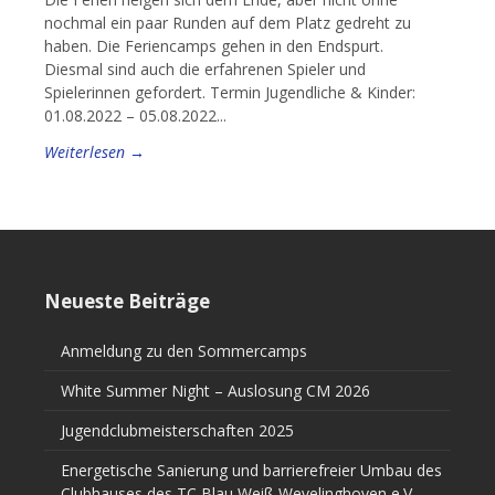
nochmal ein paar Runden auf dem Platz gedreht zu
haben. Die Feriencamps gehen in den Endspurt.
Diesmal sind auch die erfahrenen Spieler und
Spielerinnen gefordert. Termin Jugendliche & Kinder:
01.08.2022 – 05.08.2022...
Weiterlesen →
Neueste Beiträge
Anmeldung zu den Sommercamps
White Summer Night – Auslosung CM 2026
Jugendclubmeisterschaften 2025
Energetische Sanierung und barrierefreier Umbau des
Clubhauses des TC Blau Weiß Wevelinghoven e.V.