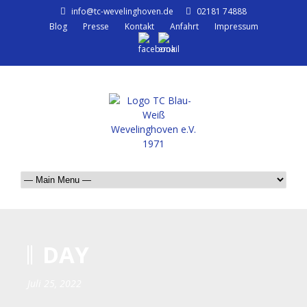
info@tc-wevelinghoven.de
02181 74888
Blog
Presse
Kontakt
Anfahrt
Impressum
DAY
Juli 25, 2022