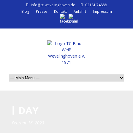
info@tc-wevelinghoven.de
02181 74888
Blog
Presse
Kontakt
Anfahrt
Impressum
DAY
Februar 16, 2023