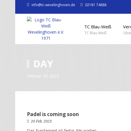
info@tc-wevelinghoven.de
02181 74888
TC Blau-Weiß
Ver
TC Blau-Weiß
Über
DAY
Februar 20, 2023
Padel is coming soon
20 Feb. 2023
Das Fundament ist fertig. Wir warten