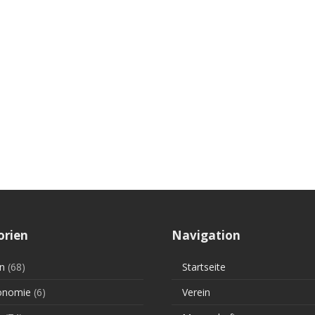
orien
Navigation
n
(68)
Startseite
onomie
(6)
Verein