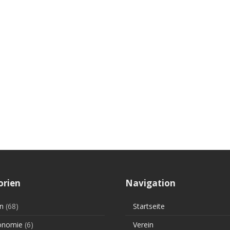
orien
Navigation
n
(68)
Startseite
onomie
(6)
Verein