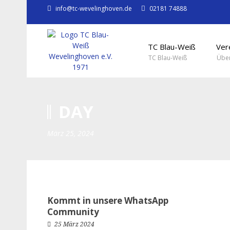
info@tc-wevelinghoven.de
02181 74888
TC Blau-Weiß
Ver
TC Blau-Weiß
Über
DAY
März 25, 2024
Kommt in unsere WhatsApp
Community
25 März 2024