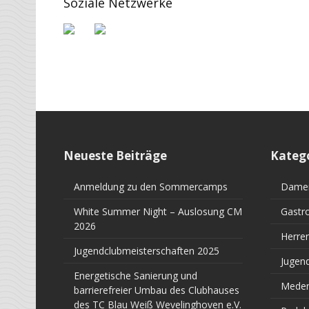
Soziale Netzwerke
Neueste Beiträge
Kateg
Anmeldung zu den Sommercamps
Dame
White Summer Night – Auslosung CM
Gastr
2026
Herre
Jugendclubmeisterschaften 2025
Jugen
Energetische Sanierung und
Meden
barrierefreier Umbau des Clubhauses
des TC Blau Weiß Wevelinghoven e.V.