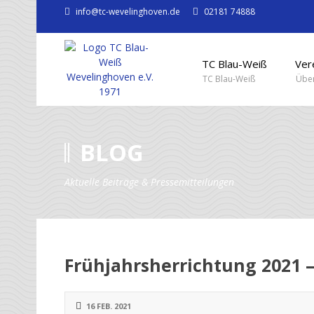
info@tc-wevelinghoven.de
02181 74888
TC Blau-Weiß
Ver
TC Blau-Weiß
Über
BLOG
Aktuelle Beiträge & Pressemitteilungen
Frühjahrsherrichtung 2021
16 FEB. 2021