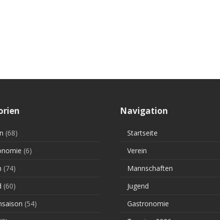
orien
Navigation
n
(68)
Startseite
onomie
(6)
Verein
n
(74)
Mannschaften
d
(60)
Jugend
saison
(54)
Gastronomie