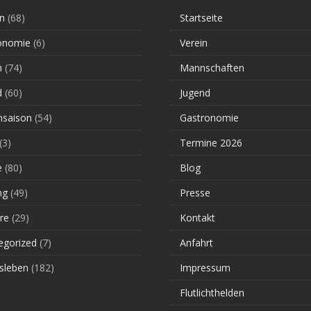
n
(68)
Startseite
onomie
(6)
Verein
n
(74)
Mannschaften
d
(60)
Jugend
saison
(54)
Gastronomie
(3)
Termine 2026
e
(80)
Blog
ng
(49)
Presse
re
(29)
Kontakt
egorized
(7)
Anfahrt
sleben
(182)
Impressum
Flutlichthelden