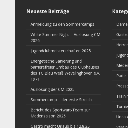
Neueste Beiträge
Kateg
Anmeldung zu den Sommercamps
Dame
White Summer Night – Auslosung CM
Gastr
2026
Herre
Jugendclubmeisterschaften 2025
Jugen
Energetische Sanierung und
Meden
barrierefreier Umbau des Clubhauses
des TC Blau Weiß Wevelinghoven e.V.
Padel
1971
Press
Auslosung der CM 2025
Traini
Sommercamp – der erste Streich
Turnie
Bericht des Sportwart-Team zur
Medensaison 2025
Uncat
Gastro macht Urlaub bis 12.8.25
Verein