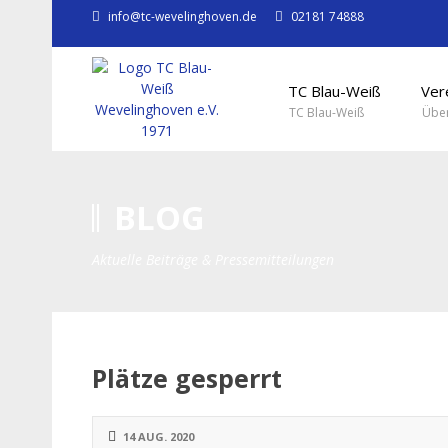
info@tc-wevelinghoven.de
02181 74888
TC Blau-Weiß
Ver
TC Blau-Weiß
Über
BLOG
Aktuelle Beiträge & Pressemitteilungen
Plätze gesperrt
14 AUG. 2020