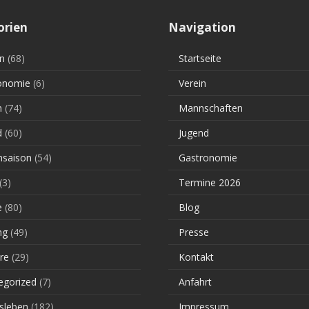
orien
Navigation
n
(68)
Startseite
onomie
(6)
Verein
n
(74)
Mannschaften
d
(60)
Jugend
saison
(54)
Gastronomie
(3)
Termine 2026
e
(80)
Blog
ng
(49)
Presse
re
(29)
Kontakt
egorized
(7)
Anfahrt
sleben
(182)
Impressum