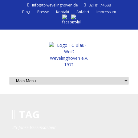
info@tc-wevelinghoven.de
02181 74888
Blog
Presse
Kontakt
Anfahrt
Impressum
TAG
25 Jahre Vereinsarbeit