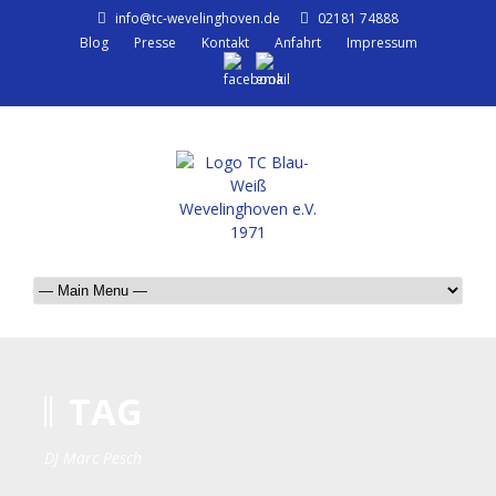
info@tc-wevelinghoven.de
02181 74888
Blog
Presse
Kontakt
Anfahrt
Impressum
TAG
DJ Marc Pesch