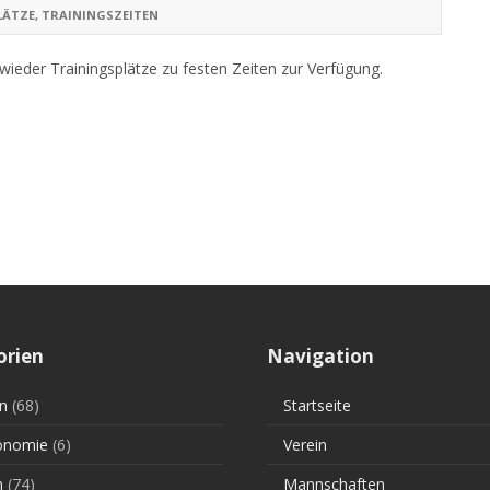
LÄTZE
,
TRAININGSZEITEN
ieder Trainingsplätze zu festen Zeiten zur Verfügung.
orien
Navigation
n
(68)
Startseite
onomie
(6)
Verein
n
(74)
Mannschaften