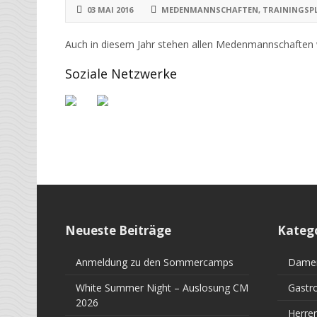
03 MAI 2016
MEDENMANNSCHAFTEN
,
TRAININGSP
Auch in diesem Jahr stehen allen Medenmannschaften w
Soziale Netzwerke
Neueste Beiträge
Kateg
Anmeldung zu den Sommercamps
Dame
White Summer Night – Auslosung CM
Gastr
2026
Herre