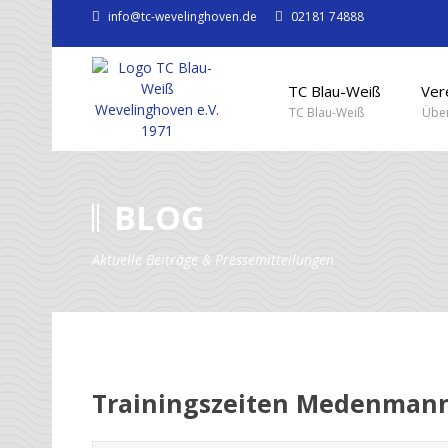
info@tc-wevelinghoven.de
02181 74888
TC Blau-Weiß
Ver
TC Blau-Weiß
Über
BLOG
Aktuelle Beiträge & Pressemitteilungen
Trainingszeiten Medenmann