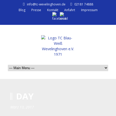
info@tc-wevelinghoven.de
02181 74888
Blog
Presse
Kontakt
Anfahrt
Impressum
DAY
März 13, 2017