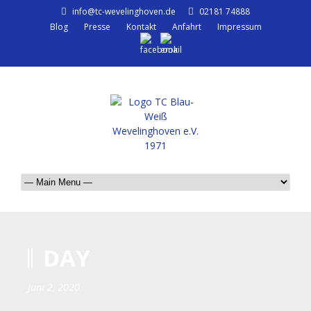
info@tc-wevelinghoven.de
02181 74888
Blog
Presse
Kontakt
Anfahrt
Impressum
DAY
Juni 2, 2020