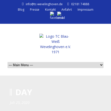
info@tc-wevelinghoven.de
02181 74888
Blog
Presse
Kontakt
Anfahrt
Impressum
DAY
Juli 25, 2020