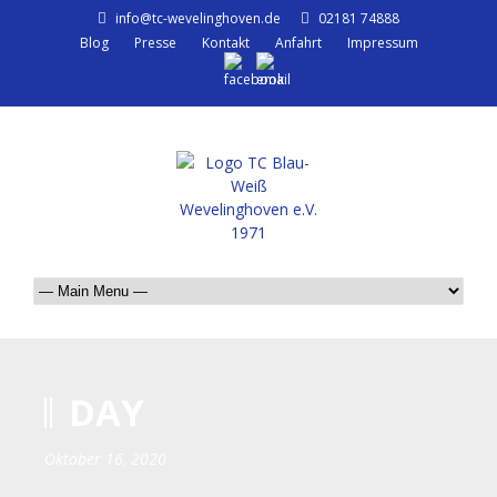
info@tc-wevelinghoven.de
02181 74888
Blog
Presse
Kontakt
Anfahrt
Impressum
DAY
Oktober 16, 2020