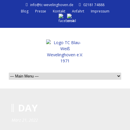
info@tc-wevelinghoven.de
02181 74888
Blog
Presse
Kontakt
Anfahrt
Impressum
DAY
März 21, 2022