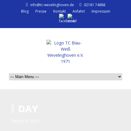
info@tc-wevelinghoven.de
02181 74888
Blog
Presse
Kontakt
Anfahrt
Impressum
DAY
Januar 9, 2024