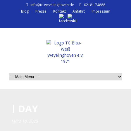
info@tc-wevelinghoven.de
02181 74888
Blog
Presse
Kontakt
Anfahrt
Impressum
DAY
März 18, 2025