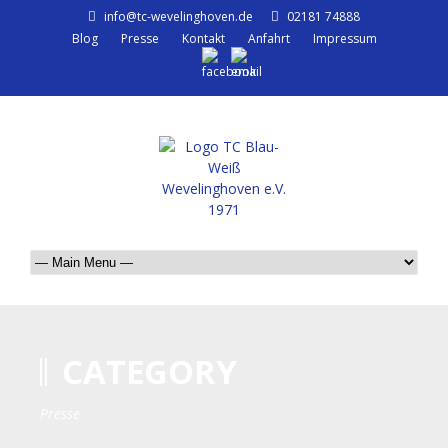
info@tc-wevelinghoven.de
02181 74888
Blog
Presse
Kontakt
Anfahrt
Impressum
CATEGORY
Presse