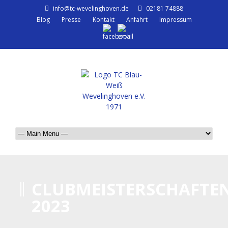
info@tc-wevelinghoven.de
02181 74888
Blog
Presse
Kontakt
Anfahrt
Impressum
CLUBMEISTERSCHAFTE
2023