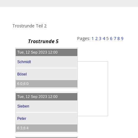
Trostrunde Teil 2
Pages:
1
2
3
4
5
6
7
8
9
Trostrunde 5
Tue, 12 Sep 2023 12:00
Schmidt
Bösel
6:0,6:0
Tue, 12 Sep 2023 12:00
Sieben
Peter
6:3,6:4