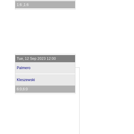
1:6 ,1:6
Tue, 12 Sep 2023 12:00
Palmero
Kleszewski
6:0,6:0