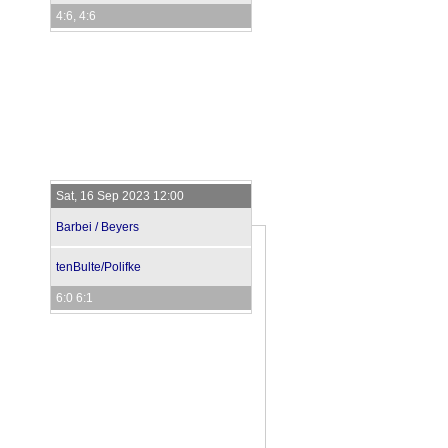
4:6, 4:6
Sat, 16 Sep 2023 12:00
Barbei / Beyers
tenBulte/Polifke
6:0 6:1