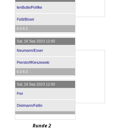
tenBulte/Polifke
Füßl/Bösel
6:3 6:2
Sat, 16 Sep 2023 12:00
Neumann/Esser
Pierstorf/Kleszewski
6:3 6:3
Sat, 16 Sep 2023 12:00
Frei
Dielmann/Faltin
Runde 2