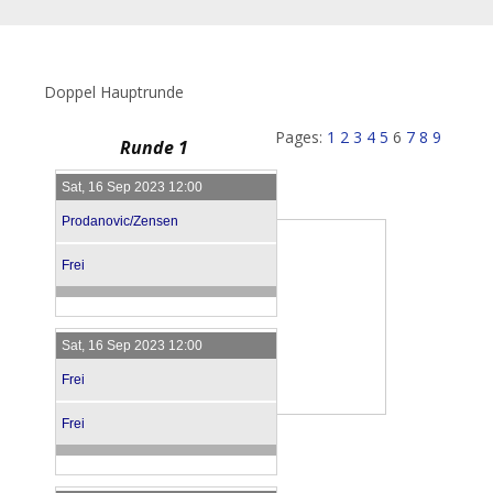
Doppel Hauptrunde
Pages:
1
2
3
4
5
6
7
8
9
Runde 1
Sat, 16 Sep 2023 12:00
Prodanovic/Zensen
Frei
Sat, 16 Sep 2023 12:00
Frei
Frei