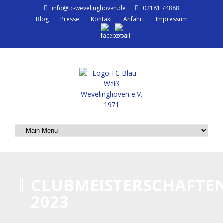
info@tc-wevelinghoven.de
02181 74888
Blog
Presse
Kontakt
Anfahrt
Impressum
CLUBMEISTERSCHAFTE
2023