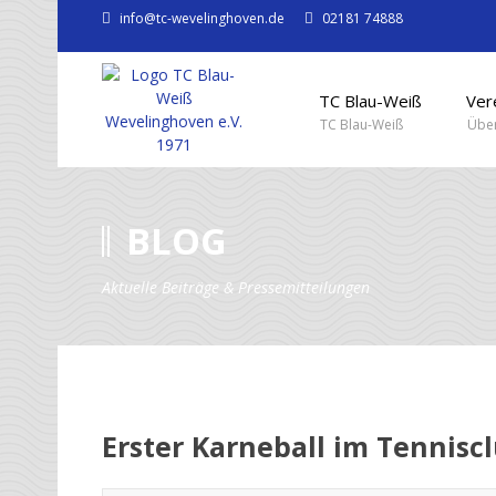
info@tc-wevelinghoven.de
02181 74888
TC Blau-Weiß
Ver
TC Blau-Weiß
Über
BLOG
Aktuelle Beiträge & Pressemitteilungen
Erster Karneball im Tennisc