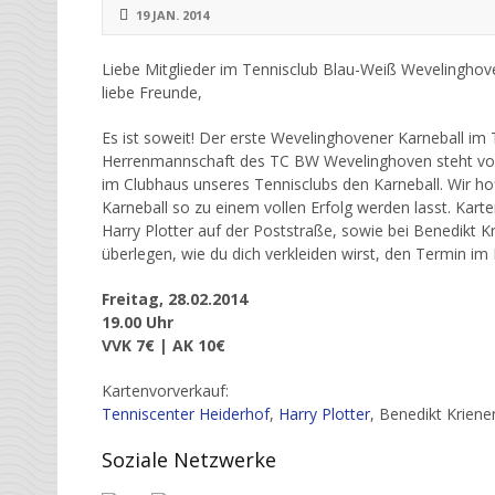
19 JAN. 2014
Liebe Mitglieder im Tennisclub Blau-Weiß Wevelinghov
liebe Freunde,
Es ist soweit! Der erste Wevelinghovener Karneball im T
Herrenmannschaft des TC BW Wevelinghoven steht vor 
im Clubhaus unseres Tennisclubs den Karneball. Wir hoff
Karneball so zu einem vollen Erfolg werden lasst. Kart
Harry Plotter auf der Poststraße, sowie bei Benedikt K
überlegen, wie du dich verkleiden wirst, den Termin im
Freitag, 28.02.2014
19.00 Uhr
VVK 7€ | AK 10€
Kartenvorverkauf:
Tenniscenter Heiderhof
,
Harry Plotter
, Benedikt Krien
Soziale Netzwerke