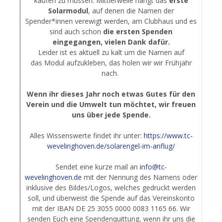
kaufen zu müssen. Mittlerweile hängt das
erste
Solarmodul
, auf denen die Namen der
Spender*innen verewigt werden, am Clubhaus und es
sind auch schon
die ersten Spenden
eingegangen, vielen Dank dafür.
Leider ist es aktuell zu kalt um die Namen auf
das Modul aufzukleben, das holen wir wir Frühjahr
nach.
Wenn ihr dieses Jahr noch etwas Gutes für den
Verein und die Umwelt tun möchtet, wir freuen
uns über jede Spende.
Alles Wissenswerte findet ihr unter:
https://www.tc-
wevelinghoven.de/solarengel-im-anflug/
Sendet eine kurze mail an
info@tc-
wevelinghoven.de
mit der Nennung des Namens oder
inklusive des Bildes/Logos, welches gedruckt werden
soll, und überweist die Spende auf das Vereinskonto
mit der IBAN DE 25 3055 0000 0083 1165 66. Wir
senden Euch eine Spendenquittung, wenn ihr uns die