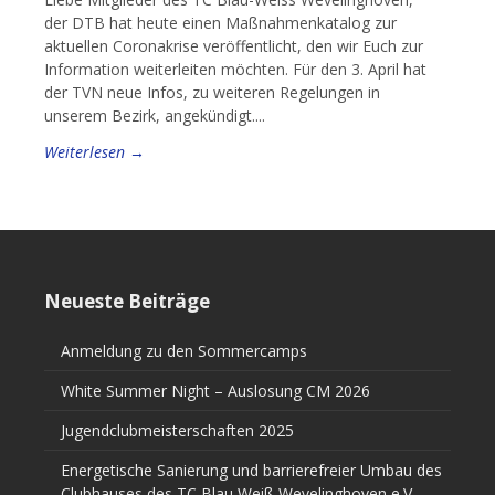
der DTB hat heute einen Maßnahmenkatalog zur
aktuellen Coronakrise veröffentlicht, den wir Euch zur
Information weiterleiten möchten. Für den 3. April hat
der TVN neue Infos, zu weiteren Regelungen in
unserem Bezirk, angekündigt....
Weiterlesen →
Neueste Beiträge
Anmeldung zu den Sommercamps
White Summer Night – Auslosung CM 2026
Jugendclubmeisterschaften 2025
Energetische Sanierung und barrierefreier Umbau des
Clubhauses des TC Blau Weiß Wevelinghoven e.V.