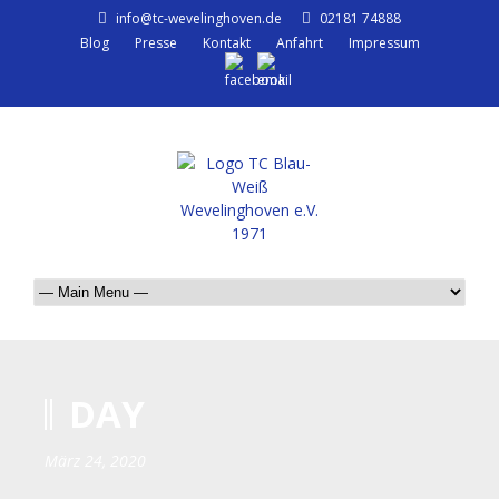
info@tc-wevelinghoven.de
02181 74888
Blog
Presse
Kontakt
Anfahrt
Impressum
DAY
März 24, 2020