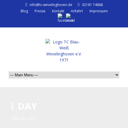
info@tc-wevelinghoven.de
02181 74888
Blog
Presse
Kontakt
Anfahrt
Impressum
DAY
März 21, 2021