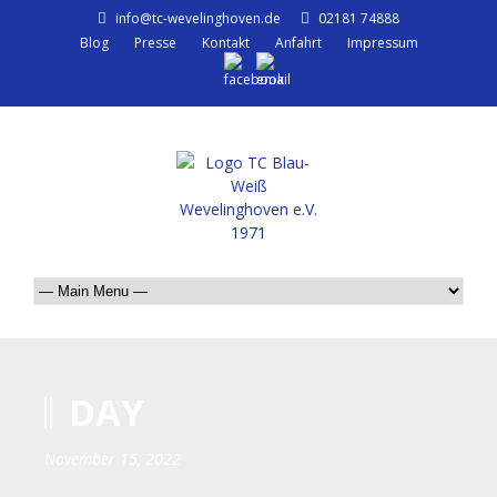
info@tc-wevelinghoven.de
02181 74888
Blog
Presse
Kontakt
Anfahrt
Impressum
DAY
November 15, 2022