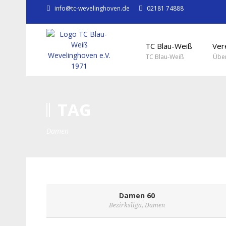
info@tc-wevelinghoven.de
02181 74888
TC Blau-Weiß
Ver
TC Blau-Weiß
Über
TAG
Damen
Damen 60
Bezirksliga
,
Damen