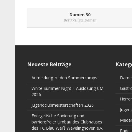
Damen 30
Bezirksliga
,
Damen
Neueste Beiträge
Kateg
Anmeldung zu den Sommercamps
Dame
White Summer Night – Auslosung CM
Gastr
2026
Herre
Jugendclubmeisterschaften 2025
Jugen
Energetische Sanierung und
Meden
barrierefreier Umbau des Clubhauses
des TC Blau Weiß Wevelinghoven e.V.
Padel