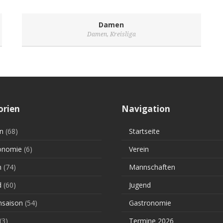
Damen
Damen
,
Kreisliga
orien
Navigation
n
(68)
Startseite
onomie
(6)
Verein
n
(74)
Mannschaften
d
(60)
Jugend
saison
(54)
Gastronomie
(3)
Termine 2026