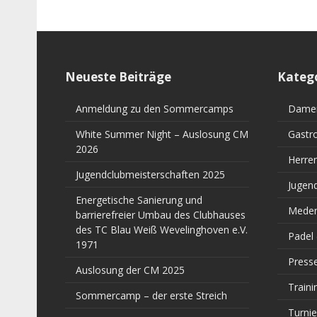
Neueste Beiträge
Kateg
Anmeldung zu den Sommercamps
Dame
White Summer Night – Auslosung CM
Gastr
2026
Herre
Jugendclubmeisterschaften 2025
Jugen
Energetische Sanierung und
Meden
barrierefreier Umbau des Clubhauses
des TC Blau Weiß Wevelinghoven e.V.
Padel
1971
Press
Auslosung der CM 2025
Traini
Sommercamp – der erste Streich
Turnie