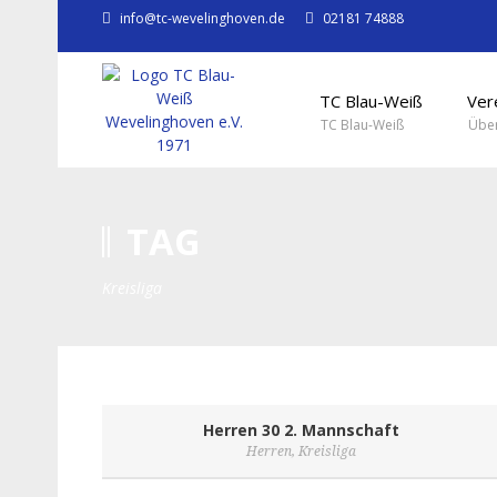
info@tc-wevelinghoven.de
02181 74888
TC Blau-Weiß
Ver
TC Blau-Weiß
Über
TAG
Kreisliga
Herren 30 2. Mannschaft
Herren
,
Kreisliga