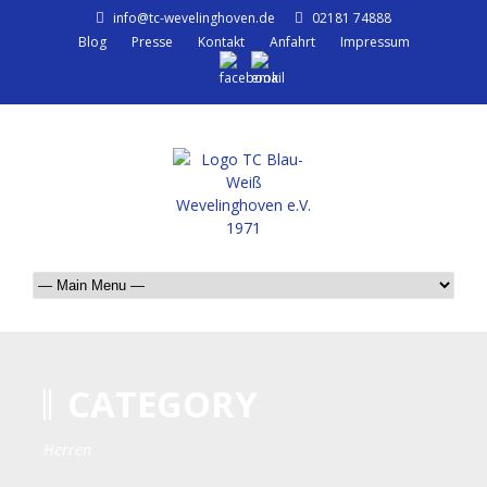
info@tc-wevelinghoven.de
02181 74888
Blog
Presse
Kontakt
Anfahrt
Impressum
CATEGORY
Herren