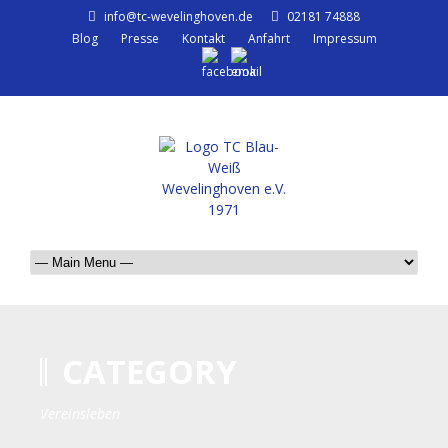
info@tc-wevelinghoven.de
02181 74888
Blog
Presse
Kontakt
Anfahrt
Impressum
CATEGORY
Vereinsleben