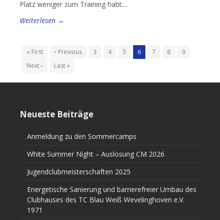
Platz weniger zum Training habt....
Weiterlesen →
« First
‹ Previous
3
4
5
6
7
8
9
Next ›
Last »
Neueste Beiträge
Anmeldung zu den Sommercamps
White Summer Night – Auslosung CM 2026
Jugendclubmeisterschaften 2025
Energetische Sanierung und barrierefreier Umbau des
Clubhauses des TC Blau Weiß Wevelinghoven e.V.
1971